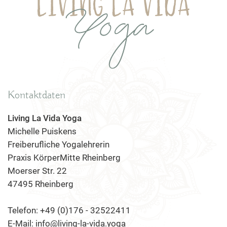
Kontaktdaten
Living La Vida Yoga
Michelle Puiskens
Freiberufliche Yogalehrerin
Praxis KörperMitte Rheinberg
Moerser Str. 22
47495 Rheinberg
Telefon: +49 (0)176 - 32522411
E-Mail: info@living-la-vida.yoga