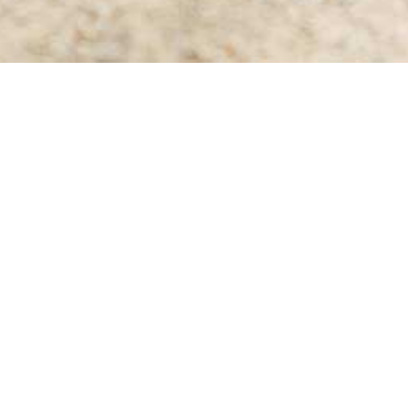
 dir eine bewusste Auszei
Alltag.