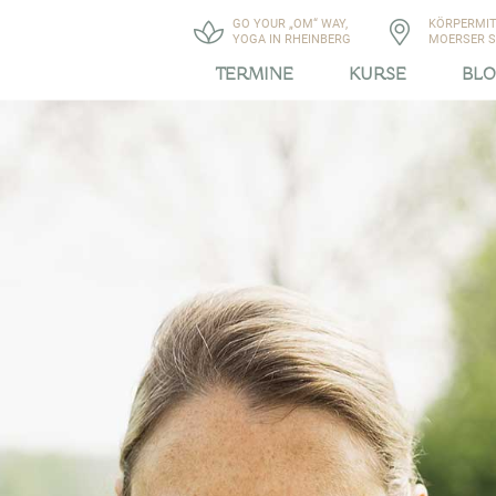
GO YOUR „OM“ WAY,
KÖRPERMIT
YOGA IN RHEINBERG
MOERSER ST
TERMINE
KURSE
BL