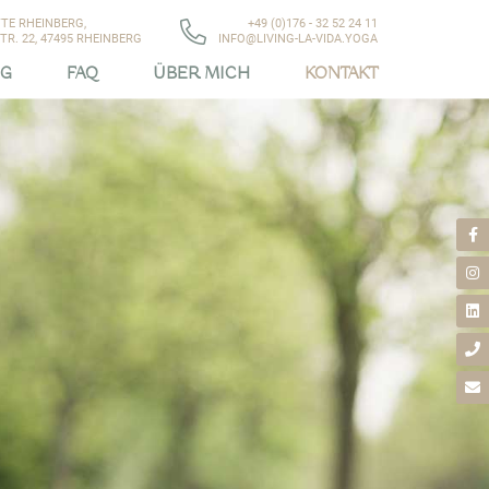
TE RHEINBERG,
+49 (0)176 - 32 52 24 11
R. 22, 47495 RHEINBERG
INFO@LIVING-LA-VIDA.YOGA
OG
FAQ
ÜBER MICH
KONTAKT