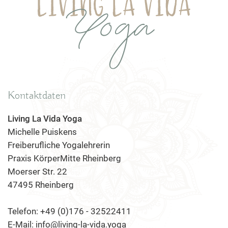
Kontaktdaten
Living La Vida Yoga
Michelle Puiskens
Freiberufliche Yogalehrerin
Praxis KörperMitte Rheinberg
Moerser Str. 22
47495 Rheinberg
Telefon: +49 (0)176 - 32522411
E-Mail: info@living-la-vida.yoga