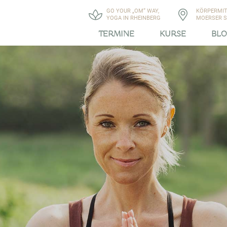
GO YOUR „OM“ WAY,
KÖRPERMIT
YOGA IN RHEINBERG
MOERSER ST
TERMINE
KURSE
BL