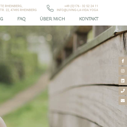
TE RHEINBERG,
+49 (0)176 - 32 52 24 11
R. 22, 47495 RHEINBERG
INFO@LIVING-LA-VIDA.YOGA
OG
FAQ
ÜBER MICH
KONTAKT