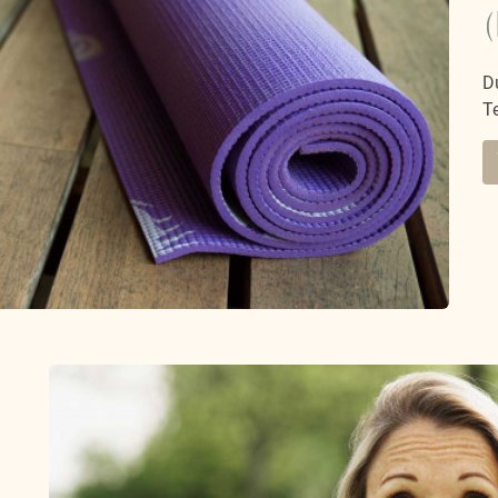
(
D
T