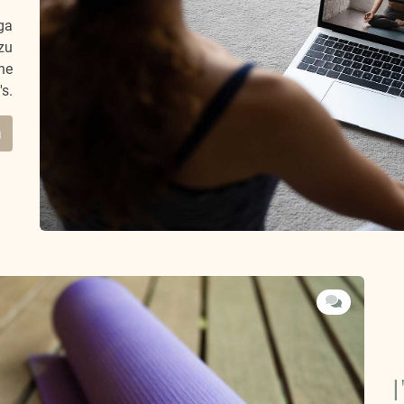
ga
zu
ne
's.
n
I