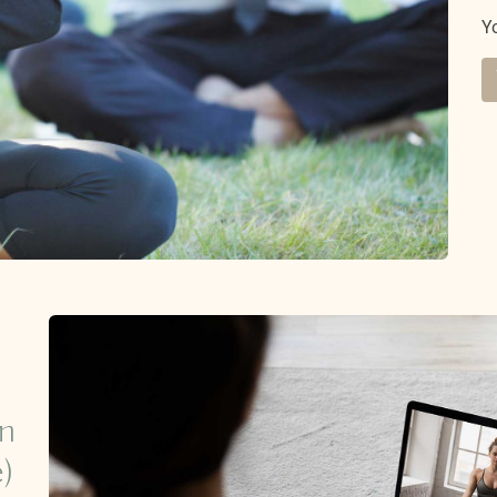
Y
n
e)