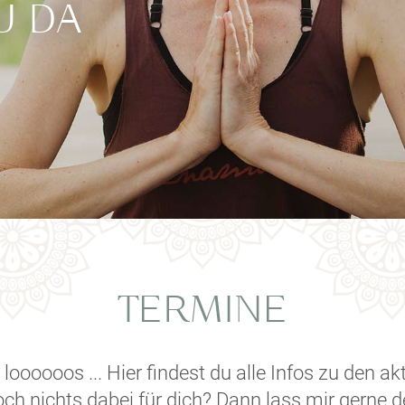
U DA
TERMINE
, loooooos ... Hier findest du alle Infos zu den a
och nichts dabei für dich? Dann lass mir gerne 