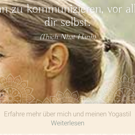
an zu kommunizieren, vor al
dir selbst.
(Thich Nhat Hanh)
Erfahre mehr über mich und meinen Yogastil
Weiterlesen