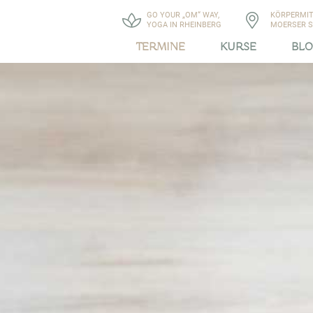
GO YOUR „OM“ WAY,
KÖRPERMIT
YOGA IN RHEINBERG
MOERSER ST
TERMINE
KURSE
BL