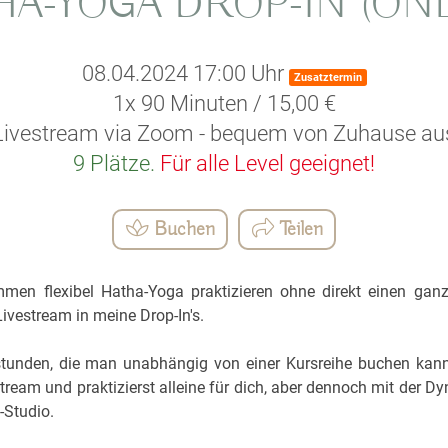
HA-YOGA DROP-IN (ONL
08.04.2024 17:00 Uhr
Zusatztermin
1x 90 Minuten / 15,00 €
Livestream via Zoom - bequem von Zuhause au
9 Plätze.
Für alle Level geeignet!
Buchen
Teilen
men flexibel Hatha-Yoga praktizieren ohne direkt einen gan
Livestream in meine Drop-In's.
lstunden, die man unabhängig von einer Kursreihe buchen kann
ream und praktizierst alleine für dich, aber dennoch mit der D
-Studio.