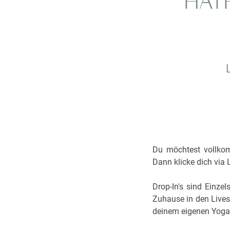
HAT
Du möchtest vollkom
Dann klicke dich via 
Drop-In's sind Einze
Zuhause in den Livest
deinem eigenen Yoga