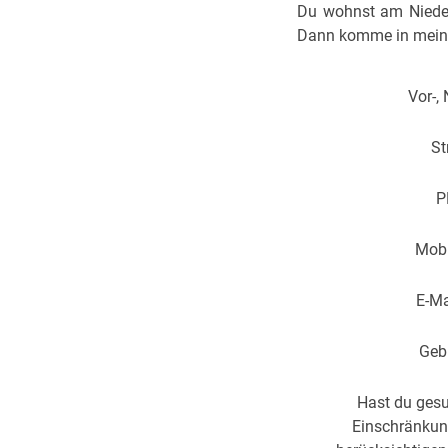
Du wohnst am Niederr
Dann komme in mei
Vor-,
St
P
Mob
E-Ma
Geb
Hast du gesu
Einschränkung