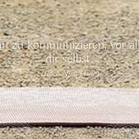
an zu kommunizieren, vor al
dir selbst.
(Thich Nhat Hanh)